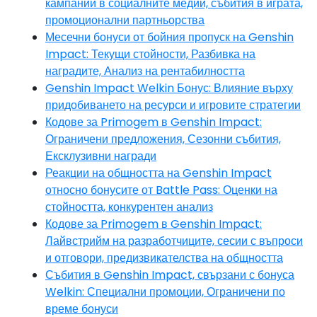
кампании в социалните медии, събития в играта,
промоционални партньорства
Месечни бонуси от бойния пропуск на Genshin
Impact: Текущи стойности, Разбивка на
наградите, Анализ на рентабилността
Genshin Impact Welkin Бонус: Влияние върху
придобиването на ресурси и игровите стратегии
Кодове за Primogem в Genshin Impact:
Ограничени предложения, Сезонни събития,
Ексклузивни награди
Реакции на общността на Genshin Impact
относно бонусите от Battle Pass: Оценки на
стойността, конкурентен анализ
Кодове за Primogem в Genshin Impact:
Лайвстрийм на разработчиците, сесии с въпроси
и отговори, предизвикателства на общността
Събития в Genshin Impact, свързани с бонуса
Welkin: Специални промоции, Ограничени по
време бонуси