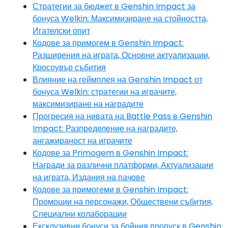
Стратегии за бюджет в Genshin Impact за
бонуса Welkin: Максимизиране на стойността,
Игателски опит
Кодове за примогем в Genshin Impact:
Разширения на играта, Основни актуализации,
Кросоувър събития
Влияние на геймплея на Genshin Impact от
бонуса Welkin: стратегии на играчите,
максимизиране на наградите
Прогресия на нивата на Battle Pass в Genshin
Impact: Разпределение на наградите,
ангажираност на играчите
Кодове за Primogem в Genshin Impact:
Награди за различни платформи, Актуализации
на играта, Издания на пачове
Кодове за примогеми в Genshin Impact:
Промоции на персонажи, Обществени събития,
Специални колаборации
Ексклузивни бонуси за бойния пропуск в Genshin