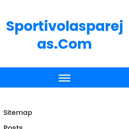
Skip
to
content
Sportivolasparej
As.com
Sitemap
Posts