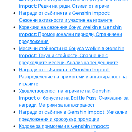
Impact: Редки награди, Отзиви от играчи
Награди от събитията в Genshin Impact:
Сезонни активности и участие на играчите
Корекции на сезонния бонус Welkin в Genshin
Impact: Промоционални периоди, Ограничени
предложения
Месечни стойности на бонуса Welkin в Genshin
Impact: Текущи стойности, Сравнение с
предходните месеци, Анализ на тенденциите
Награди от събитията в Genshin Impact:
Разпределение на примогеми и ангажираност на
играчите
Удовлетвореност на играчите на Genshin
Impact от бонусите на Battle Pass: Очаквания за
награди, Метрики за ангажираност
Награди от събития в Genshin Impact: Уникални
предложения и кросоувър промоции
Кодове за примогеми в Genshin Impact: