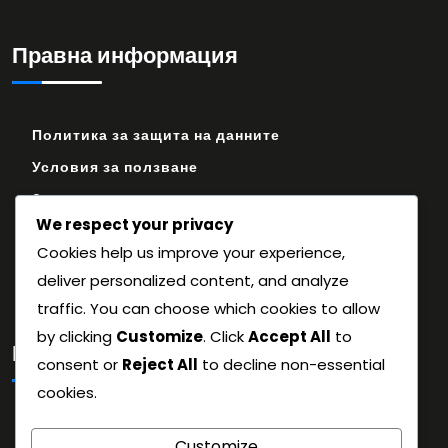
Правна информация
Политика за защита на данните
Условия за ползване
За нас
We respect your privacy
Връзка с нас
Cookies help us improve your experience,
Предпочитания за бисквитки
deliver personalized content, and analyze
traffic. You can choose which cookies to allow
by clicking
Customize
. Click
Accept All
to
Категории
consent or
Reject All
to decline non-essential
cookies.
Кодове за обмен на Primogem
Customize