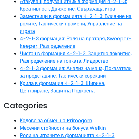
Атакуващ полузащитник в формация 4-2-1-3:
Креативност, Движение, Свързваща игра
Заместници в формацията 4-2-1-3: Влияние на
ролите, Тактически промени, Управление на
играта
4-2-1-3 формация: Роля на вратаря, Sweeper-
keeper, Разпределение
Чистач в формация 4-2-1-3: Защитно покритие,
Разпределение на топката, Лидерство
4-2-1-3 формация: Анализ на мача, Показатели
за представяне, Тактически корекции
Крила в формация 4-2-1-3: Ширина,
Центриране, Защитна Подкрепа
Categories
Кодове за обмен на Primogem
Месечни стойности на бонуса Welkin
Роли на играчите в формацията 4-2-1-3