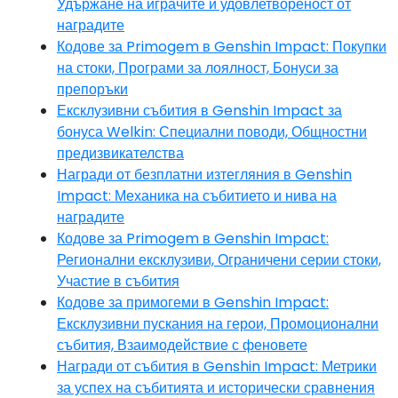
Удържане на играчите и удовлетвореност от
наградите
Кодове за Primogem в Genshin Impact: Покупки
на стоки, Програми за лоялност, Бонуси за
препоръки
Ексклузивни събития в Genshin Impact за
бонуса Welkin: Специални поводи, Общностни
предизвикателства
Награди от безплатни изтегляния в Genshin
Impact: Механика на събитието и нива на
наградите
Кодове за Primogem в Genshin Impact:
Регионални ексклузиви, Ограничени серии стоки,
Участие в събития
Кодове за примогеми в Genshin Impact:
Ексклузивни пускания на герои, Промоционални
събития, Взаимодействие с феновете
Награди от събития в Genshin Impact: Метрики
за успех на събитията и исторически сравнения