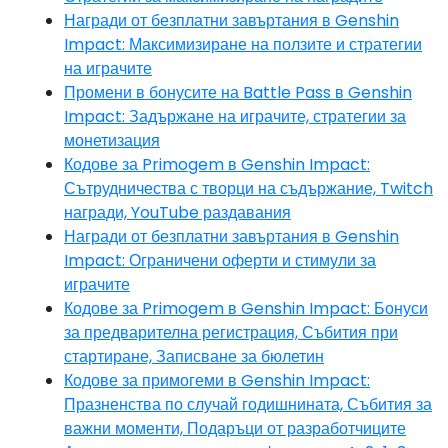
Награди от безплатни завъртания в Genshin
Impact: Максимизиране на ползите и стратегии
на играчите
Промени в бонусите на Battle Pass в Genshin
Impact: Задържане на играчите, стратегии за
монетизация
Кодове за Primogem в Genshin Impact:
Сътрудничества с творци на съдържание, Twitch
награди, YouTube раздавания
Награди от безплатни завъртания в Genshin
Impact: Ограничени оферти и стимули за
играчите
Кодове за Primogem в Genshin Impact: Бонуси
за предварителна регистрация, Събития при
стартиране, Записване за бюлетин
Кодове за примогеми в Genshin Impact:
Празненства по случай годишнината, Събития за
важни моменти, Подаръци от разработчиците