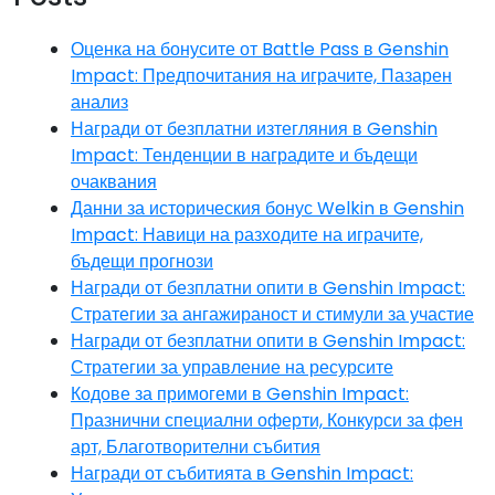
Оценка на бонусите от Battle Pass в Genshin
Impact: Предпочитания на играчите, Пазарен
анализ
Награди от безплатни изтегляния в Genshin
Impact: Тенденции в наградите и бъдещи
очаквания
Данни за историческия бонус Welkin в Genshin
Impact: Навици на разходите на играчите,
бъдещи прогнози
Награди от безплатни опити в Genshin Impact:
Стратегии за ангажираност и стимули за участие
Награди от безплатни опити в Genshin Impact:
Стратегии за управление на ресурсите
Кодове за примогеми в Genshin Impact:
Празнични специални оферти, Конкурси за фен
арт, Благотворителни събития
Награди от събитията в Genshin Impact: