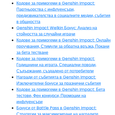
Кодове за примогеми в Genshin Impact:
Партньорства с инфлуенсъри,
предизвикателства в социалните медии, събития
в общността
Genshin Impact Welkin Бонус: Анализ на
стойността за случайни играчи
Кодове за примогеми в Genshin Impact: Онлайн
проучвания, Стимули за обратна връзка, Покани
за бета тестване
Кодове за примогеми в Genshin Impact:
Годишнини на играта, Специални поводи,
Съдържание, създадено от потребители
Награди от събитията в Genshin Impact:
Изключителни бонуси за празнични събития
Кодове за примогеми в Genshin Impact: Бета
тестове, Фен конкурси, Промоции на
инфлуенсъри
Бонуси от Battle Pass в Genshin Impact:
Стратегии за максимизиране на наградите