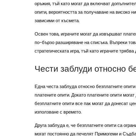
оръжия, тъй като могат да включват допълнител
опити, вероятността за получаване на високо ни
зависими от късмета.
Освен това, играчите могат да извършват плате
по-бързо разширяване на списъка. Въпреки тов
стратегическата игра, тъй като играчите трябва
Чести заблуди относно б
Една честа заблуда относно безплатните опити 
платените опити. Докато платените опити могат
безплатните опити все пак могат да донесат це
използване с времето.
Друга заблуда е, че безплатните опити са огра
могат постоянно да печелят Примогеми и Съдба