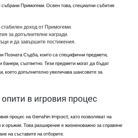
 събрани Примогеми. Освен това, специални събития
.
стабилен доход от Примогеми.
тия за допълнителни награди.
дъци и да завършите постижения.
и Позната Съдба, които са специфични предмети,
 банери, съответно. Тези предмети могат да бъдат
ди, което допълнително увеличава шансовете за
 опити в игровия процес
овия процес на Genshin Impact, като позволяват на
и и оръжия. Това разширение е жизненоважно за справяне
не на съставите на отборите.