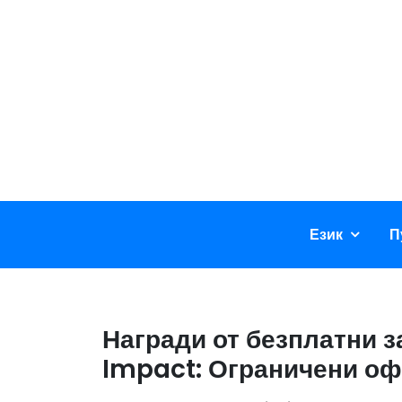
Skip
to
content
Език
П
Награди от безплатни 
Impact: Ограничени оф