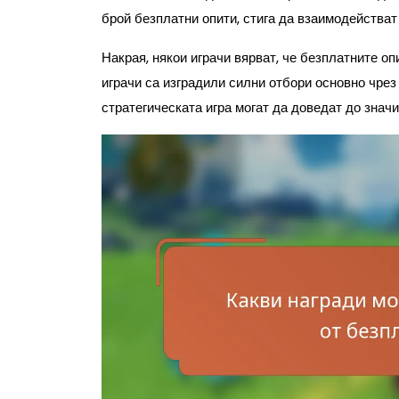
брой безплатни опити, стига да взаимодействат 
Накрая, някои играчи вярват, че безплатните оп
играчи са изградили силни отбори основно чрез
стратегическата игра могат да доведат до значи