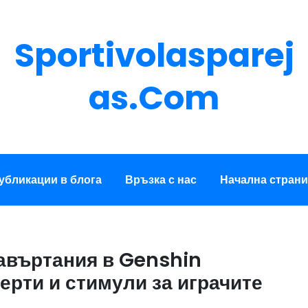
Sportivolasparej
As.com
убликации в блога
Връзка с нас
Начална стран
завъртания в Genshin
ерти и стимули за играчите