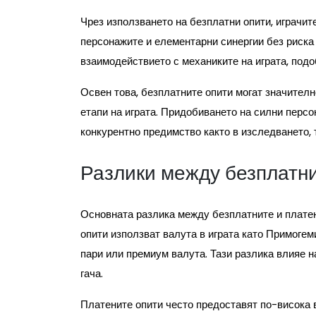
Чрез използването на безплатни опити, играчит
персонажите и елементарни синергии без риска
взаимодействието с механиките на играта, под
Освен това, безплатните опити могат значителн
етапи на играта. Придобиването на силни перс
конкурентно предимство както в изследването, 
Разлики между безплатни
Основната разлика между безплатните и платен
опити използват валута в играта като Примогем
пари или премиум валута. Тази разлика влияе н
гача.
Платените опити често предоставят по-висока 