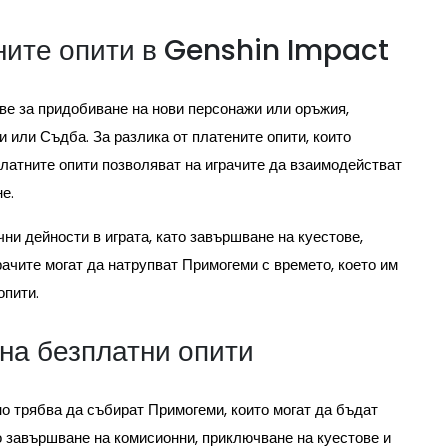
ните опити в Genshin Impact
е за придобиване на нови персонажи или оръжия,
и или Съдба. За разлика от платените опити, които
платните опити позволяват на играчите да взаимодействат
е.
ни дейности в играта, като завършване на куестове,
рачите могат да натрупват Примогеми с времето, което им
опити.
на безплатни опити
но трябва да събират Примогеми, които могат да бъдат
о завършване на комисионни, приключване на куестове и