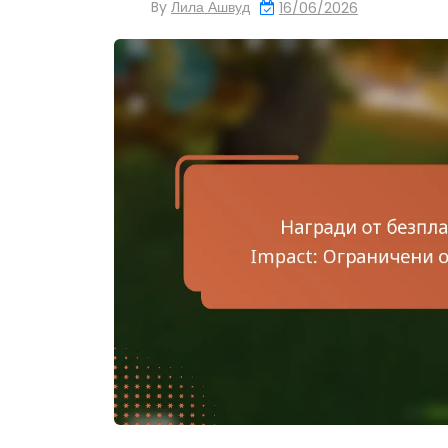
By
Лила Ашвуд
16/06/2026