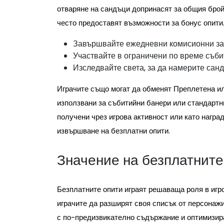
отваряне на сандъци допринасят за общия брой
често предоставят възможности за бонус опити
Завършвайте ежедневни комисионни за 
Участвайте в ограничени по време съби
Изследвайте света, за да намерите сан
Играчите също могат да обменят Преплетена ил
използвани за събитийни банери или стандартни
получени чрез игрова активност или като награ
извършване на безплатни опити.
Значение на безплатните
Безплатните опити играят решаваща роля в игр
играчите да разширят своя списък от персонаж
с по-предизвикателно съдържание и оптимизира