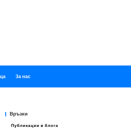
ица
За нас
Връзки
Публикации в блога