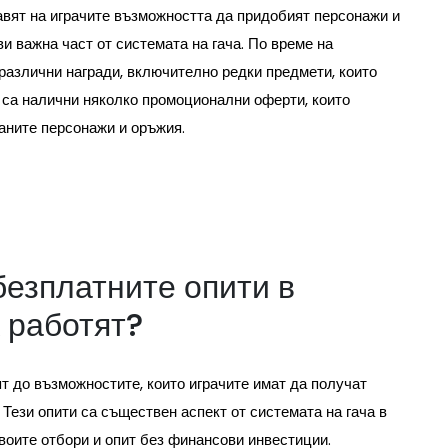
вят на играчите възможността да придобият персонажи и
ви важна част от системата на гача. По време на
 различни награди, включително редки предмети, които
 са налични няколко промоционални оферти, които
аните персонажи и оръжия.
безплатните опити в
 работят?
т до възможностите, които играчите имат да получат
 Тези опити са съществен аспект от системата на гача в
своите отбори и опит без финансови инвестиции.