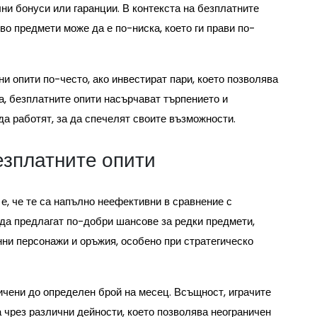
ни бонуси или гаранции. В контекста на безплатните
во предмети може да е по-ниска, което ги прави по-
ни опити по-често, ако инвестират пари, което позволява
а, безплатните опити насърчават търпението и
 да работят, за да спечелят своите възможности.
езплатните опити
е, че те са напълно неефективни в сравнение с
 да предлагат по-добри шансове за редки предмети,
нни персонажи и оръжия, особено при стратегическо
ничени до определен брой на месец. Всъщност, играчите
 чрез различни дейности, което позволява неограничен