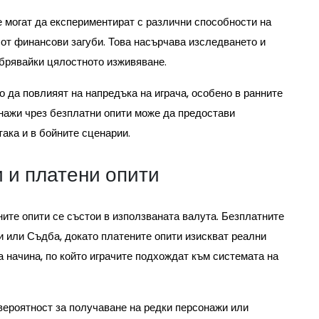
е могат да експериментират с различни способности на
 от финансови загуби. Това насърчава изследването и
обрявайки цялостното изживяване.
о да повлияят на напредъка на играча, особено в ранните
онажи чрез безплатни опити може да предостави
така и в бойните сценарии.
 и платени опити
ите опити се състои в използваната валута. Безплатните
и или Съдба, докато платените опити изискват реални
а начина, по който играчите подхождат към системата на
вероятност за получаване на редки персонажи или