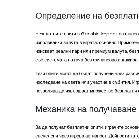
Определение на безплат
Безплатните опити в Genshin Impact са шансов
използвайки валута в играта, основно Примогем
изискват реални пари или премиум валута, без
със системата на гача без финансово ангажиран
Тези опити могат да бъдат получени чрез различ
изследване на света или участие в събития. Иг
позволява да извършват множество безплатни 
Механика на получаване 
За да получат безплатни опити, играчите основ
спечелени чрез игрова активност. Дейности кат