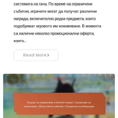
системата на гача. По време на ограничени
събития, играчите могат да получат различни
награди, включително редки предмети, които
подобряват игровото им изживяване. В момента
са налични няколко промоционални оферти,
които…
Read More