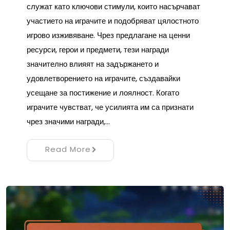
служат като ключови стимули, които насърчават
участието на играчите и подобряват цялостното
игрово изживяване. Чрез предлагане на ценни
ресурси, герои и предмети, тези награди
значително влияят на задържането и
удовлетворението на играчите, създавайки
усещане за постижение и лоялност. Когато
играчите чувстват, че усилията им са признати
чрез значими награди,…
Read More