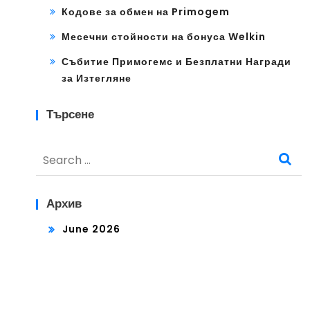
Кодове за обмен на Primogem
Месечни стойности на бонуса Welkin
Събитие Примогемс и Безплатни Награди
за Изтегляне
Търсене
Search
for:
Архив
June 2026