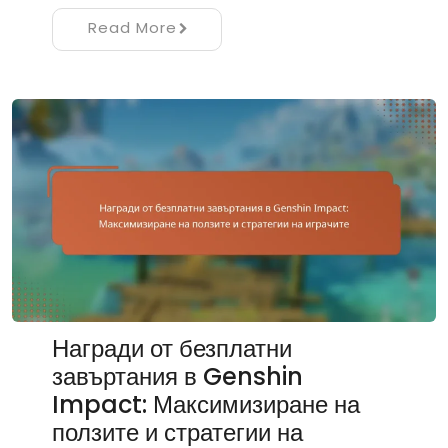
Read More
Награди от безплатни
завъртания в Genshin
Impact: Максимизиране на
ползите и стратегии на