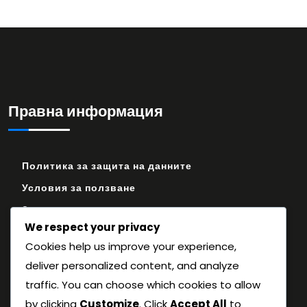
Правна информация
Политика за защита на данните
Условия за ползване
За нас
We respect your privacy
Връзка с нас
Cookies help us improve your experience,
Предпочитания за бисквитки
deliver personalized content, and analyze
traffic. You can choose which cookies to allow
by clicking
Customize
. Click
Accept All
to