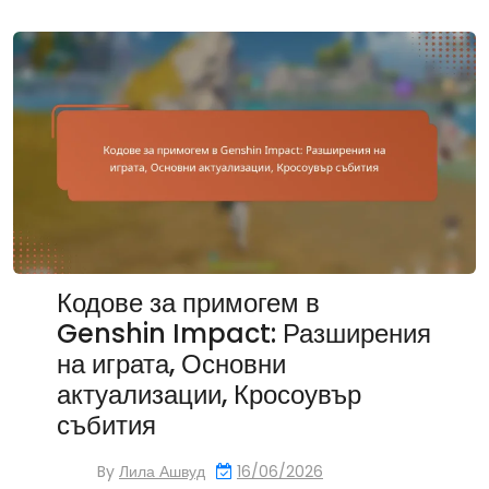
Кодове за примогем в
Genshin Impact: Разширения
на играта, Основни
актуализации, Кросоувър
събития
By
Лила Ашвуд
16/06/2026