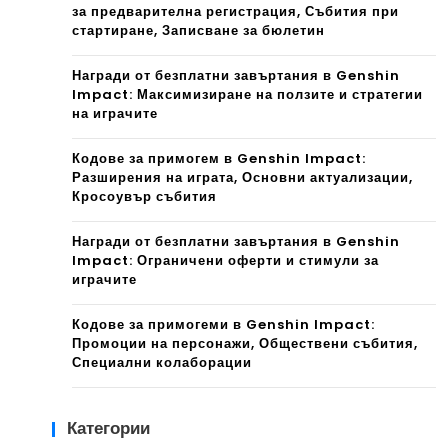
за предварителна регистрация, Събития при
стартиране, Записване за бюлетин
Награди от безплатни завъртания в Genshin
Impact: Максимизиране на ползите и стратегии
на играчите
Кодове за примогем в Genshin Impact:
Разширения на играта, Основни актуализации,
Кросоувър събития
Награди от безплатни завъртания в Genshin
Impact: Ограничени оферти и стимули за
играчите
Кодове за примогеми в Genshin Impact:
Промоции на персонажи, Обществени събития,
Специални колаборации
Категории