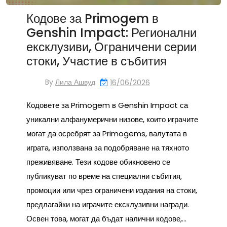
Кодове за Primogem в
Genshin Impact: Регионални
ексклузиви, Ограничени серии
стоки, Участие в събития
By
Лила Ашвуд
16/06/2026
Кодовете за Primogem в Genshin Impact са
уникални алфанумерични низове, които играчите
могат да осребрят за Primogems, валутата в
играта, използвана за подобряване на тяхното
преживяване. Тези кодове обикновено се
публикуват по време на специални събития,
промоции или чрез ограничени издания на стоки,
предлагайки на играчите ексклузивни награди.
Освен това, могат да бъдат налични кодове,…